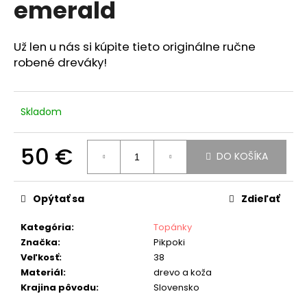
emerald
á
j
Už len u nás si kúpite tieto originálne ručne
s
robené dreváky!
ť
?
Skladom
50 €
DO KOŠÍKA
HĽADAŤ
Jednotková
cena:
Opýtať sa
Zdieľať
O
Kategória
:
Topánky
d
Značka
:
Pikpoki
p
Veľkosť
:
38
o
Materiál
:
drevo a koža
r
Krajina pôvodu
:
Slovensko
ú