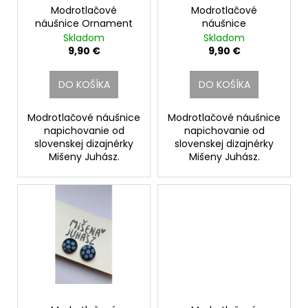
č
o
Modrotlačové
Modrotlačové
v
a
náušnice Ornament
náušnice
d
m
Skladom
Skladom
e
u
9,90 €
9,90 €
k
KID
t
DO KOŠÍKA
DO KOŠÍKA
(PANDY)
o
105
€
v
Modrotlačové náušnice
Modrotlačové náušnice
napichovanie od
napichovanie od
slovenskej dizajnérky
slovenskej dizajnérky
Mišeny Juhász.
Mišeny Juhász.