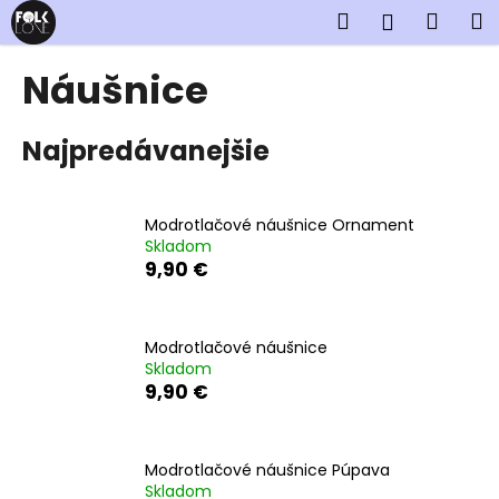
K
Prejsť
Hľadať
Náku
M
Prihlásen
na
o
obsah
Späť
Späť
košík
š
Náušnice
í
Č
k
Najpredávanejšie
o
p
o
Modrotlačové náušnice Ornament
t
Skladom
r
9,90 €
e
b
u
Modrotlačové náušnice
Skladom
j
9,90 €
e
t
e
Modrotlačové náušnice Púpava
n
Skladom