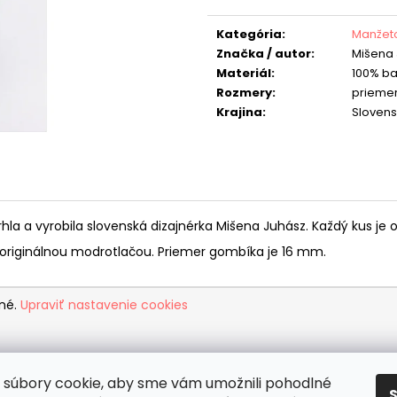
Jednotková
cena:
Kategória
:
Manžet
Značka / autor
:
Mišena
Materiál
:
100% ba
Rozmery
:
priemer
Krajina
:
Sloven
a a vyrobila slovenská dizajnérka Mišena Juhász. Každý kus je or
j originálnou modrotlačou. Priemer gombíka je 16 mm.
ené.
Upraviť nastavenie cookies
súbory cookie, aby sme vám umožnili pohodlné