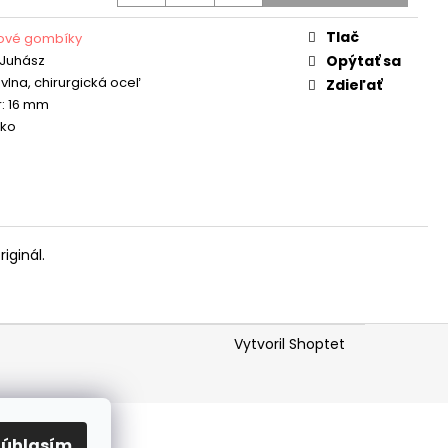
Tlač
ové gombíky
 Juhász
Opýtať sa
vlna, chirurgická oceľ
Zdieľať
: 16 mm
sko
iginál.
Vytvoril Shoptet
Súhlasím