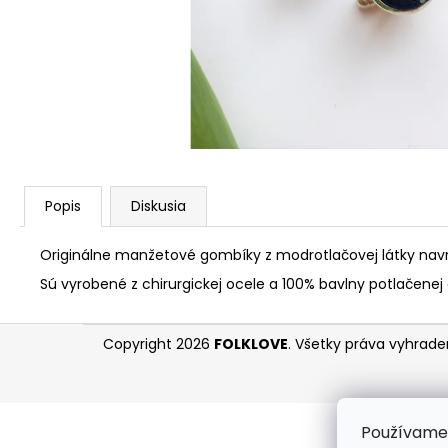
Popis
Diskusia
Originálne manžetové gombíky z modrotlačovej látky navrhl
Sú vyrobené z chirurgickej ocele a 100% bavlny potlačene
Z
Copyright 2026
FOLKLOVE
. Všetky práva vyhrad
á
p
ä
Používame 
t