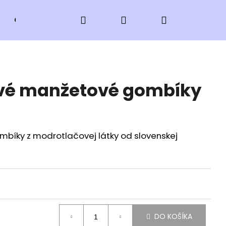
Hľadať
Prihlásenie
Nákupný
Obchodné podmienky
Kontakty
košík
vé manžetové gombíky
bíky z modrotlačovej látky od slovenskej
VLKOM
DO KOŠÍKA