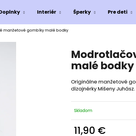
Doplnky
Interiér
Šperky
Pre deti
é manžetové gombíky malé bodky
Čo potrebujete nájsť?
Modrotlačo
HĽADAŤ
malé bodky
Originálne manžetové gom
Odporúčame
dizajnérky Mišeny Juhász.
KID (PANDY)
TANCUJÚCA S 
105 €
78 €
Skladom
11,90 €