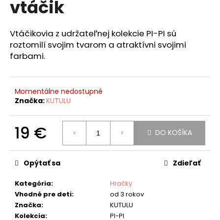
vtáčik
á
j
Vtáčikovia z udržateľnej kolekcie PI-PI sú
s
roztomilí svojim tvarom a atraktívni svojimi
ť
farbami.
?
Momentálne nedostupné
Značka:
KUTULU
HĽADAŤ
19 €
DO KOŠÍKA
Jednotková
cena:
O
Opýtať sa
Zdieľať
d
p
Kategória
:
Hračky
o
Vhodné pre deti
:
od 3 rokov
r
Značka
:
KUTULU
ú
Kolekcia
:
PI-PI