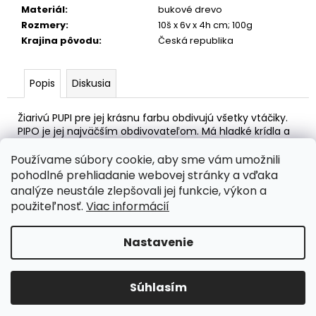
č
Materiál
:
bukové drevo
a
Rozmery
:
10š x 6v x 4h cm; 100g
m
Krajina pôvodu
:
Česká republika
e
AFOHRYZMY
Popis
Diskusia
12
€
Žiarivú PUPI pre jej krásnu farbu obdivujú všetky vtáčiky.
PIPO je jej najväčším obdivovateľom. Má hladké krídla a
bruško a je príjemná na dotyk. Rada sa parádi a počas
letu sa obdivuje v odraze na vodnej hladine.
Používame súbory cookie, aby sme vám umožnili
Vtáčikovia PI-PI sú roztomilí svojim tvarom. Ľahko sa
pohodlné prehliadanie webovej stránky a vďaka
rozhúpu a ďobú ostošesť. Spoločne im je najveselšie. Ich
analýze neustále zlepšovali jej funkcie, výkon a
žiarivé farby rozsvietia každý deň. Každé ráno majú
použiteľnosť.
Viac informácií
radosť z nového dňa a spoločne si spievajú.
Nastavenie
Z
Vytvoril Shoptet
á
Copyright 2026
FOLKLOVE
. Všetky práva vyhradené.
p
Súhlasím
Upraviť nastavenie cookies
ä