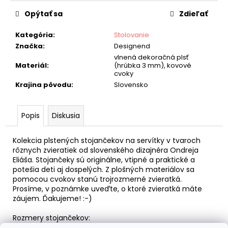
č
cena:
a
Opýtať sa
Zdieľať
m
e
Kategória
:
Stolovanie
Značka
:
Designend
KID
vlnená dekoračná plsť
(PANDY)
Materiál
:
(hrúbka 3 mm), kovové
cvoky
105
Krajina pôvodu
:
Slovensko
€
Popis
Diskusia
Kolekcia plstených stojančekov na servítky v tvaroch
rôznych zvieratiek od slovenského dizajnéra Ondreja
Eliáša. Stojančeky sú originálne, vtipné a praktické a
potešia deti aj dospelých. Z plošných materiálov sa
pomocou cvokov stanú trojrozmerné zvieratká.
Prosíme, v poznámke uveďte, o ktoré zvieratká máte
záujem. Ďakujeme! :-)
Rozmery stojančekov:
Slimák: 50 × 90 × 40 mm