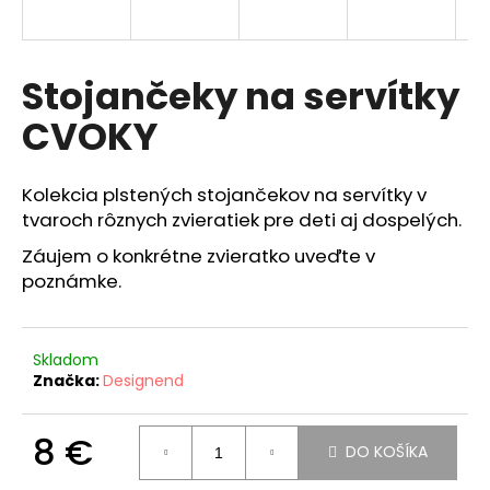
á
j
s
Stojančeky na servítky
ť
CVOKY
?
Kolekcia plstených stojančekov na servítky v
tvaroch rôznych zvieratiek pre deti aj dospelých.
Záujem o konkrétne zvieratko uveďte v
HĽADAŤ
poznámke.
O
Skladom
d
Značka:
Designend
p
o
8 €
r
DO KOŠÍKA
ú
Jednotková