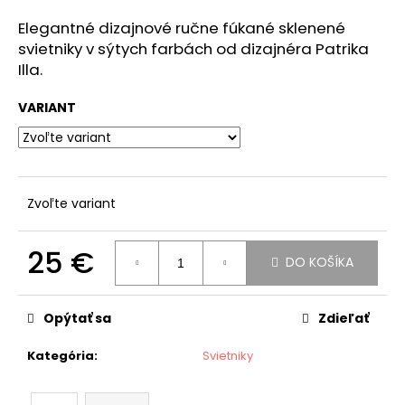
á
Elegantné dizajnové ručne fúkané sklenené
j
svietniky v sýtych farbách od dizajnéra Patrika
s
Illa.
ť
VARIANT
?
Zvoľte variant
HĽADAŤ
25 €
DO KOŠÍKA
Jednotková
O
cena:
d
Opýtať sa
Zdieľať
p
o
Kategória
:
Svietniky
r
ú