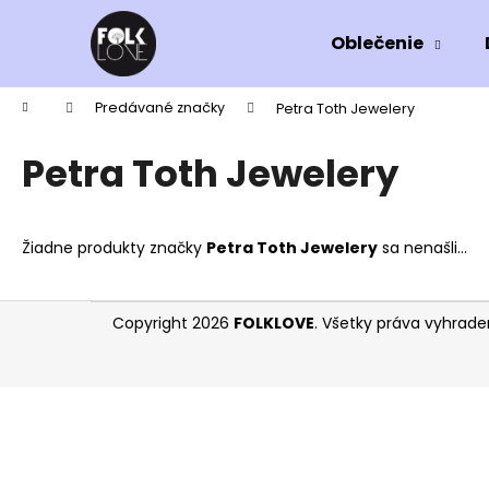
K
Prejsť
na
o
Oblečenie
obsah
Späť
Späť
š
do
do
í
Domov
Predávané značky
Petra Toth Jewelery
k
obchodu
obchodu
Petra Toth Jewelery
Žiadne produkty značky
Petra Toth Jewelery
sa nenašli...
Z
Copyright 2026
FOLKLOVE
. Všetky práva vyhrad
á
AFOHRYZMY
p
12 €
ä
t
i
e