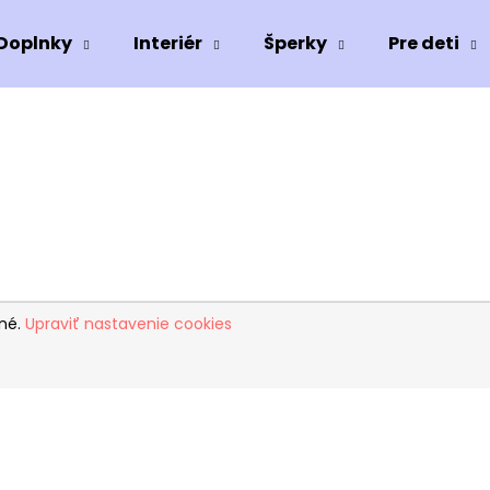
Doplnky
Interiér
Šperky
Pre deti
Čo potrebujete nájsť?
HĽADAŤ
Odporúčame
ené.
Upraviť nastavenie cookies
KID (PANDY)
TANCUJÚCA S 
105 €
78 €