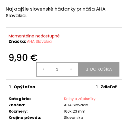
á
Najkrajšie slovenské hádanky prináša AHA
j
Slovakia.
s
ť
?
Momentálne nedostupné
Značka:
AHA Slovakia
9,90 €
Jednotková
HĽADAŤ
DO KOŠÍKA
cena:
Opýtať sa
Zdieľať
O
d
Kategória
:
Knihy a zápisníky
p
Značka
:
AHA Slovakia
o
Rozmery
:
160x123 mm
r
Krajina pôvodu
:
Slovensko
ú