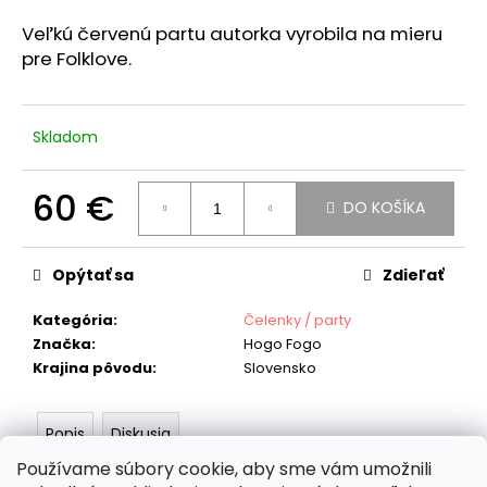
á
Veľkú červenú partu autorka vyrobila na mieru
j
pre Folklove.
s
ť
?
Skladom
60 €
DO KOŠÍKA
Jednotková
HĽADAŤ
cena:
Opýtať sa
Zdieľať
Kategória
:
Čelenky / party
O
Značka
:
Hogo Fogo
d
Krajina pôvodu
:
Slovensko
p
o
Popis
Diskusia
r
ú
Používame súbory cookie, aby sme vám umožnili
Ružová kvetinová parta od Hogo Fogo je skutočným